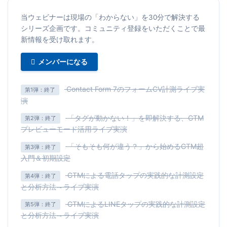
当ウェビナーは現場の「わからない」を30分で解決する
シリーズ企画です。コミュニティ登録をいただくことで最
新情報を受け取れます。
メンバーになる
Contact Form 7のフォームCV計測ライブ実
第1弾：終了
演
「タグが動かない！」を即解決する、GTM
第2弾：終了
プレビューモード活用ライブ実演
「そもそも何が違う？」から始めるGTM超
第3弾：終了
入門＆初期設定
GTMによる電話タップの実践的な計測設定
第4弾：終了
と分析方法～ライブ実演
GTMによるLINEタップの実践的な計測設定
第5弾：終了
と分析方法～ライブ実演