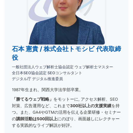
石本 憲貴 / 株式会社トモシビ 代表取締
役
一般社団法人ウェブ解析士協会認定 ウェブ解析士マスター
全日本SEO協会認定 SEOコンサルタント
デジタル庁 デジタル推進委員
1987年生まれ、関西大学法学部卒業。
「勝てるウェブ戦略」
をモットーに, アクセス解析、SEO
対策、広告運用など、これまで
300社以上の支援実績
を持
つ。また、GA4やGTMの活用を伝える企業研修・セミナー
の
講師活動は500回以上
にのぼり、画面越しにレクチャー
する実践的なライブ解説が好評。